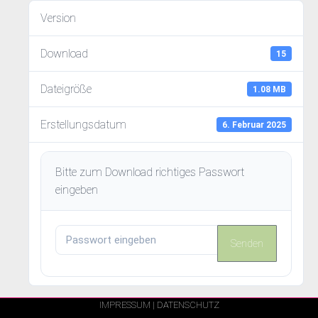
Version
Download
15
Dateigröße
1.08 MB
Erstellungsdatum
6. Februar 2025
Bitte zum Download richtiges Passwort
eingeben
IMPRESSUM | DATENSCHUTZ